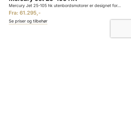
Mercury Jet 25-105 hk utenbordsmotorer er designet for...
Fra: 61.295,-
Se priser og tilbehør
LINKER
Avdelinger
Åpningstider
Kontakt oss
Om oss
© Copyright – Alle rettigheter reservert Vrengen Maritime