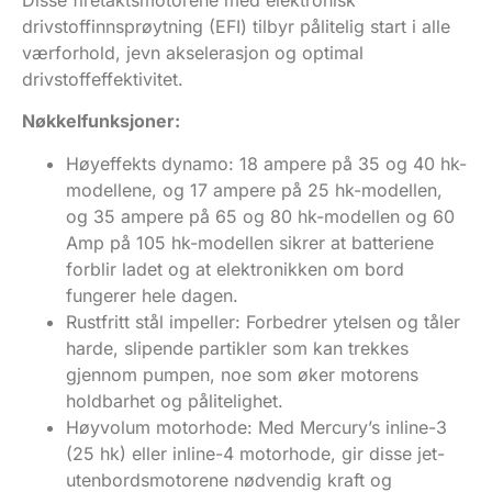
Disse firetaktsmotorene med elektronisk
drivstoffinnsprøytning (EFI) tilbyr pålitelig start i alle
værforhold, jevn akselerasjon og optimal
drivstoffeffektivitet.
Nøkkelfunksjoner:
Høyeffekts dynamo: 18 ampere på 35 og 40 hk-
modellene, og 17 ampere på 25 hk-modellen,
og 35 ampere på 65 og 80 hk-modellen og 60
Amp på 105 hk-modellen sikrer at batteriene
forblir ladet og at elektronikken om bord
fungerer hele dagen.
Rustfritt stål impeller: Forbedrer ytelsen og tåler
harde, slipende partikler som kan trekkes
gjennom pumpen, noe som øker motorens
holdbarhet og pålitelighet.
Høyvolum motorhode: Med Mercury’s inline-3
(25 hk) eller inline-4 motorhode, gir disse jet-
utenbordsmotorene nødvendig kraft og