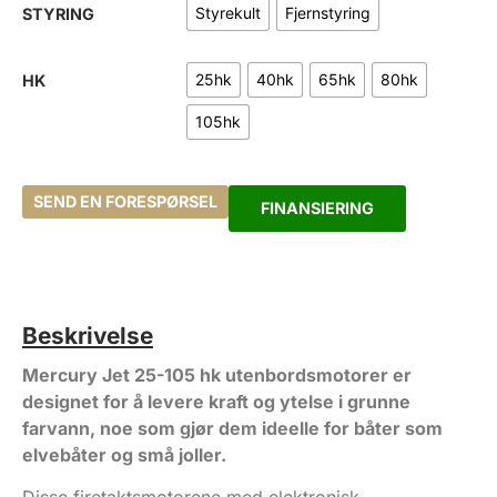
Styrekult
Fjernstyring
STYRING
25hk
40hk
65hk
80hk
HK
105hk
SEND EN FORESPØRSEL
FINANSIERING
Beskrivelse
Mercury Jet 25-105 hk utenbordsmotorer er
designet for å levere kraft og ytelse i grunne
farvann, noe som gjør dem ideelle for båter som
elvebåter og små joller.