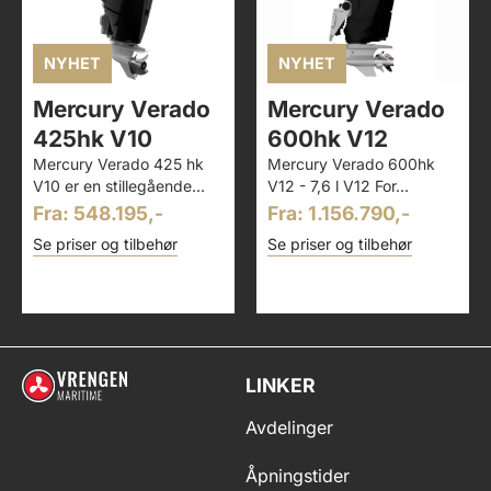
NYHET
NYHET
Mercury Verado
Mercury Verado
425hk V10
600hk V12
Mercury Verado 425 hk
Mercury Verado 600hk
V10 er en stillegående...
V12 - 7,6 l V12 For...
Fra: 548.195,-
Fra: 1.156.790,-
Se priser og tilbehør
Se priser og tilbehør
LINKER
Avdelinger
Åpningstider