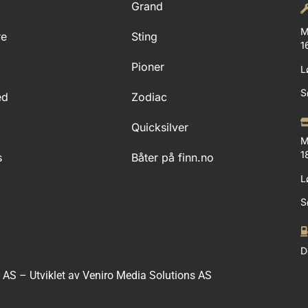
Grand
M
re
Sting
1
g
Pioner
L
S
ed
Zodiac
Quicksilver
M
1
s
Båter på finn.no
L
S
D
e AS – Utviklet av Veniro Media Solutions AS