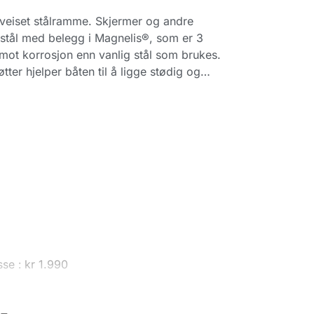
sveiset stålramme. Skjermer og andre
sstål med belegg i Magnelis®, som er 3
ot korrosjon enn vanlig stål som brukes.
øtter hjelper båten til å ligge stødig og…
sse :
kr
1.990