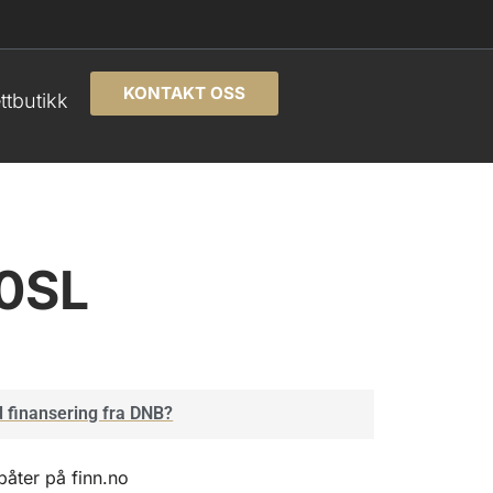
KONTAKT OSS
ttbutikk
0SL
 finansering fra DNB?
båter på finn.no