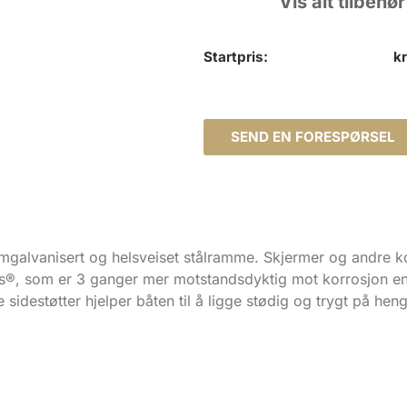
Vis alt tilbehør
Vognkortholder stor :
kr
1
Startpris:
k
SEND EN FORESPØRSEL
mgalvanisert og helsveiset stålramme. Skjermer og andre k
s®, som er 3 ganger mer motstandsdyktig mot korrosjon enn
e sidestøtter hjelper båten til å ligge stødig og trygt på hen