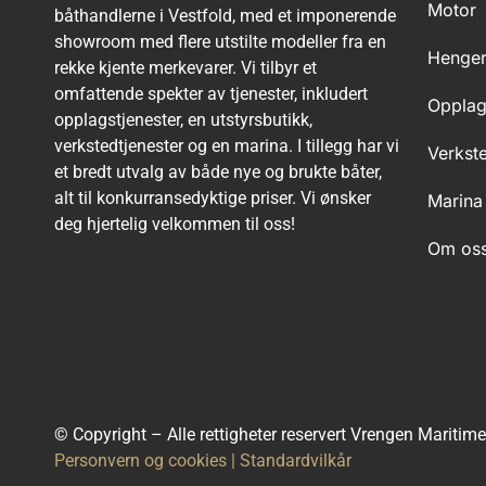
Motor
båthandlerne i Vestfold, med et imponerende
showroom med flere utstilte modeller fra en
Henge
rekke kjente merkevarer. Vi tilbyr et
omfattende spekter av tjenester, inkludert
Oppla
opplagstjenester, en utstyrsbutikk,
verkstedtjenester og en marina. I tillegg har vi
Verkst
et bredt utvalg av både nye og brukte båter,
alt til konkurransedyktige priser. Vi ønsker
Marina
deg hjertelig velkommen til oss!
Om os
© Copyright – Alle rettigheter reservert Vrengen Maritim
Personvern og cookies
|
Standardvilkår