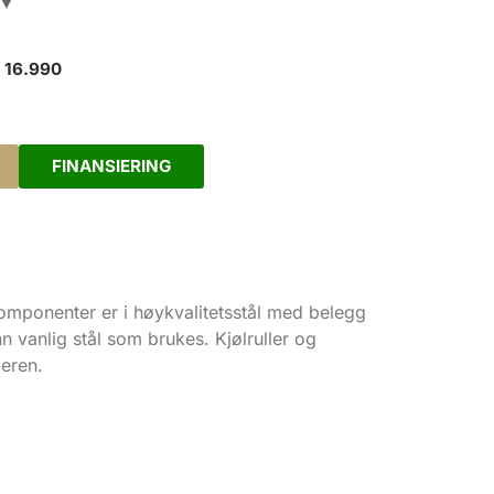
99
▼
r 16.990
FINANSIERING
omponenter er i høykvalitetsstål med belegg
 vanlig stål som brukes. Kjølruller og
geren.