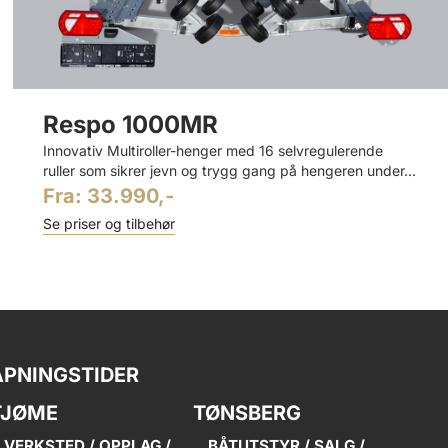
Respo 1000MR
Innovativ Multiroller-henger med 16 selvregulerende
ruller som sikrer jevn og trygg gang på hengeren under...
Fra:
33.990,-
Se priser og tilbehør
ÅPNINGSTIDER
TJØME
TØNSBERG
VERKSTED / OPPLAG /
BÅTUTSTYR / SALG /