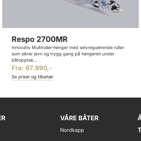
Respo 2700MR
Innovativ Multiroller-henger med selvregulerende ruller
som sikrer jevn og trygg gang på hengeren under
båtopptak...
Fra:
67.990,-
Se priser og tilbehør
ER
VÅRE BÅTER
Nordkapp