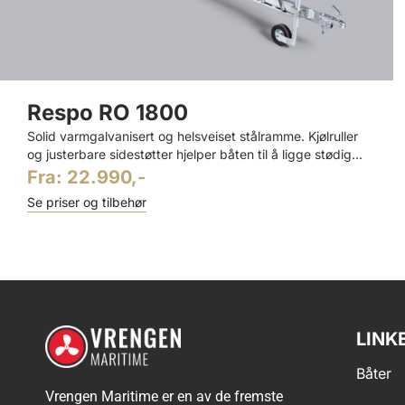
Respo RO 1800
Solid varmgalvanisert og helsveiset stålramme. Kjølruller
og justerbare sidestøtter hjelper båten til å ligge stødig...
Fra:
22.990,-
Se priser og tilbehør
LINK
Båter
Vrengen Maritime er en av de fremste