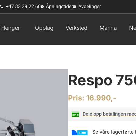
g
+47 33 39 22 60
Åpningstider
Avdelinger
Henger
Opplag
Verksted
Marina
Ne
Respo 75
Pris:
16.990,-
Dele opp betalingen med
Se våre lagerførte 