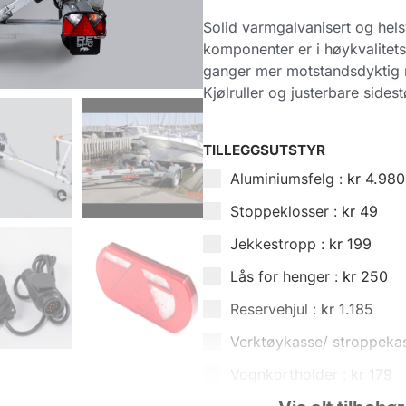
Solid varmgalvanisert og hel
komponenter er i høykvalitet
ganger mer motstandsdyktig m
Kjølruller og justerbare sidest
TILLEGGSUTSTYR
Aluminiumsfelg :
kr
4.980
Stoppeklosser :
kr
49
Jekkestropp :
kr
199
Lås for henger :
kr
250
Reservehjul :
kr
1.185
Verktøykasse/ stroppeka
Vognkortholder :
kr
179